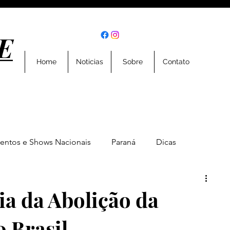
E
E
Home
Noticias
Sobre
Contato
entos e Shows Nacionais
Paraná
Dicas
Eventos
Entrevistas
Geral
Esportes
ia da Abolição da
 Brasil