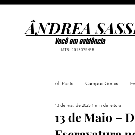
ÂNDREA SASS
ÂNDREA SASS
Você em evidência
MTB: 0013075/PR
All Posts
Campos Gerais
Ev
13 de mai. de 2025
1 min de leitura
Ponta Grossa
Notícias
13 de Maio – D
Escravatura no