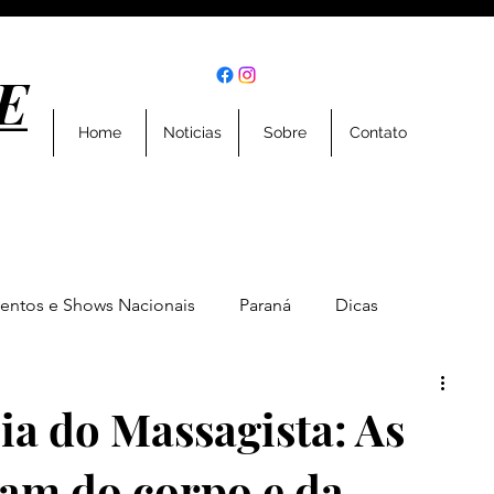
E
E
Home
Noticias
Sobre
Contato
entos e Shows Nacionais
Paraná
Dicas
Eventos
Entrevistas
Geral
Esportes
ia do Massagista: As
am do corpo e da