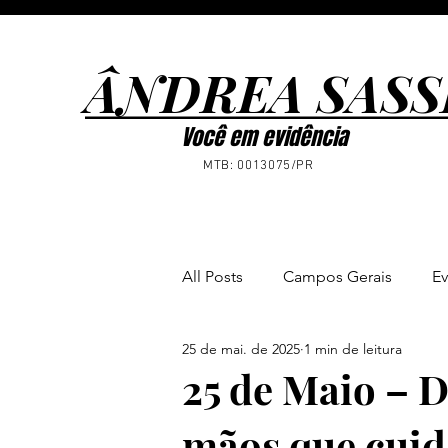
ÂNDREA SASS
ÂNDREA SASS
Você em evidência
MTB: 0013075/PR
All Posts
Campos Gerais
Ev
25 de mai. de 2025
1 min de leitura
Ponta Grossa
Notícias
25 de Maio – D
mãos que cuid