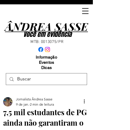
ÂNDREA SASSE
ÂNDREA SASSE
Você em evidência
MTB:
0013075
/PR
Informação
Eventos
Dicas
Jornalista Ândrea Sasse
9 de jan.
2 min de leitura
7,5 mil estudantes de PG
ainda não garantiram o