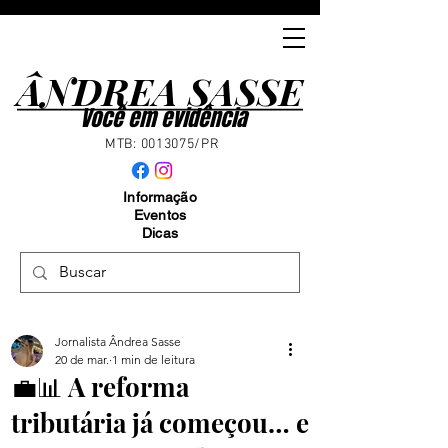
ÂNDREA SASSE
ÂNDREA SASSE
Você em evidência
MTB:
0013075
/PR
Informação
Eventos
Dicas
Jornalista Ândrea Sasse
20 de mar.
1 min de leitura
💼📊 A reforma
tributária já começou… e