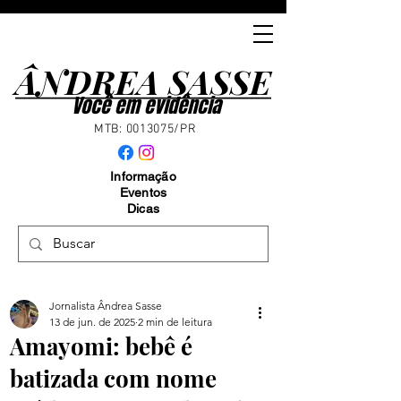
ÂNDREA SASSE
ÂNDREA SASSE
Você em evidência
MTB:
0013075
/PR
Informação
Eventos
Dicas
Jornalista Ândrea Sasse
13 de jun. de 2025
2 min de leitura
Amayomi: bebê é
batizada com nome