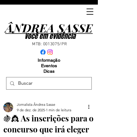
ÂNDREA SASSE
ÂNDREA SASSE
Você em evidência
MTB:
0013075
/PR
Informação
Eventos
Dicas
Jornalista Ândrea Sasse
9 de dez. de 2025
1 min de leitura
🍇👸 As inscrições para o
concurso que irá eleger