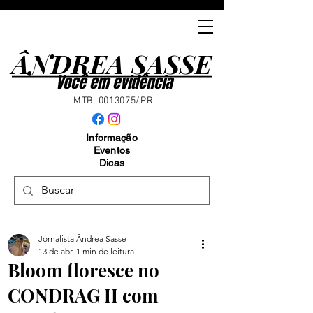
ÂNDREA SASSE
ÂNDREA SASSE
Você em evidência
MTB:
0013075
/PR
Informação
Eventos
Dicas
Jornalista Ândrea Sasse
13 de abr.
1 min de leitura
Bloom floresce no
CONDRAG II com