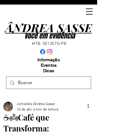
ÂNDREA SASSE
ÂNDREA SASSE
Você em evidência
MTB:
0013075
/PR
Informação
Eventos
Dicas
Jornalista Ândrea Sasse
15 de abr.
2 min de leitura
☕️👼Café que
Transforma: