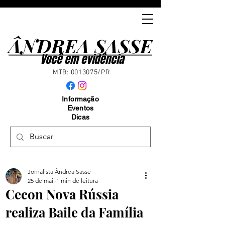
ÂNDREA SASSE
ÂNDREA SASSE
Você em evidência
MTB:
0013075
/PR
Informação
Eventos
Dicas
Jornalista Ândrea Sasse
25 de mai.
1 min de leitura
Cecon Nova Rússia
realiza Baile da Família