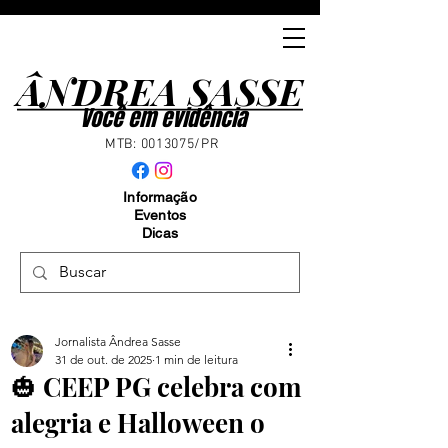
ÂNDREA SASSE
ÂNDREA SASSE
Você em evidência
MTB:
0013075
/PR
Informação
Eventos
Dicas
Jornalista Ândrea Sasse
31 de out. de 2025
1 min de leitura
🎃 CEEP PG celebra com
alegria e Halloween o