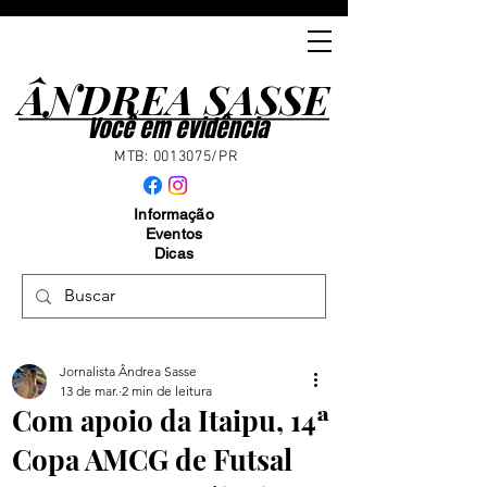
ÂNDREA SASSE
ÂNDREA SASSE
Você em evidência
MTB:
0013075
/PR
Informação
Eventos
Dicas
Jornalista Ândrea Sasse
13 de mar.
2 min de leitura
Com apoio da Itaipu, 14ª
Copa AMCG de Futsal