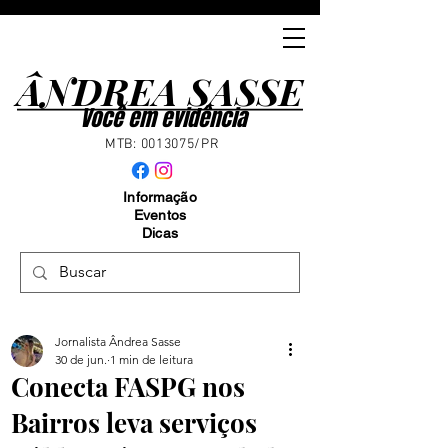
ÂNDREA SASSE
ÂNDREA SASSE
Você em evidência
MTB:
0013075
/PR
Informação
Eventos
Dicas
Jornalista Ândrea Sasse
30 de jun.
1 min de leitura
Conecta FASPG nos
Bairros leva serviços