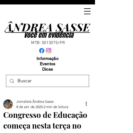
ÂNDREA SASSE
ÂNDREA SASSE
Você em evidência
MTB:
0013075
/PR
Informação
Eventos
Dicas
Jornalista Ândrea Sasse
8 de set. de 2025
2 min de leitura
Congresso de Educação
começa nesta terça no