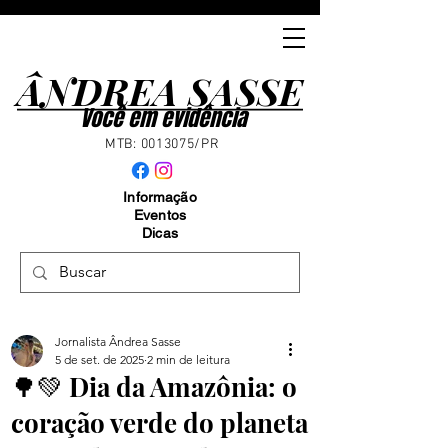
ÂNDREA SASSE
ÂNDREA SASSE
Você em evidência
MTB:
0013075
/PR
Informação
Eventos
Dicas
Jornalista Ândrea Sasse
5 de set. de 2025
2 min de leitura
🌳💚 Dia da Amazônia: o
coração verde do planeta