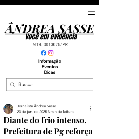
ÂNDREA SASSE
ÂNDREA SASSE
Você em evidência
MTB:
0013075
/PR
Informação
Eventos
Dicas
Jornalista Ândrea Sasse
23 de jun. de 2025
3 min de leitura
Diante do frio intenso,
Prefeitura de Pg reforça