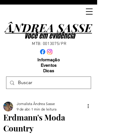
ÂNDREA SASSE
ÂNDREA SASSE
Você em evidência
MTB:
0013075
/PR
Informação
Eventos
Dicas
Jornalista Ândrea Sasse
9 de abr.
1 min de leitura
Erdmann's Moda
Country