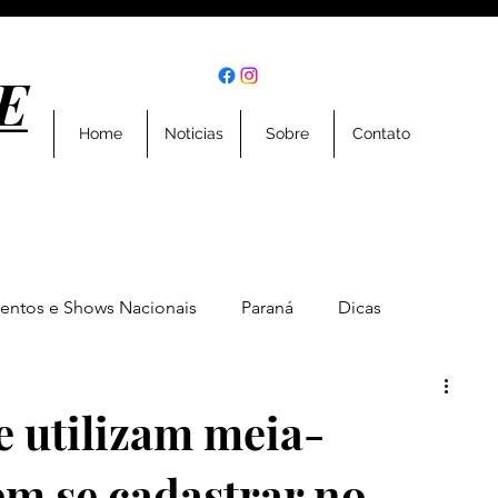
E
E
Home
Noticias
Sobre
Contato
entos e Shows Nacionais
Paraná
Dicas
Eventos
Entrevistas
Geral
Esportes
e utilizam meia-
m se cadastrar no