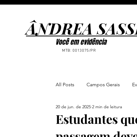
ÂNDREA SASS
ÂNDREA SASS
Você em evidência
MTB: 0013075/PR
All Posts
Campos Gerais
Ev
20 de jun. de 2025
2 min de leitura
Ponta Grossa
Notícias
Estudantes qu
passagem deve