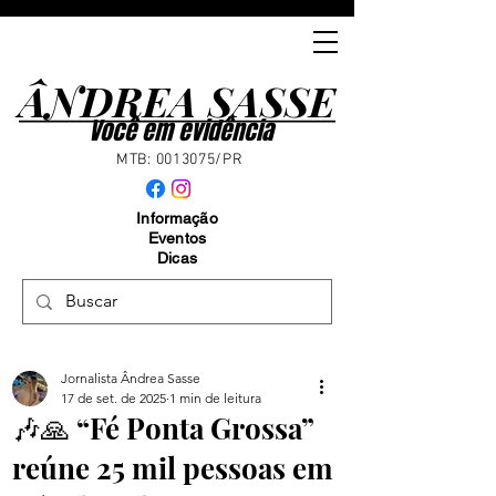
ÂNDREA SASSE
ÂNDREA SASSE
Você em evidência
MTB:
0013075
/PR
Informação
Eventos
Dicas
Jornalista Ândrea Sasse
17 de set. de 2025
1 min de leitura
🎶🙏 “Fé Ponta Grossa”
reúne 25 mil pessoas em