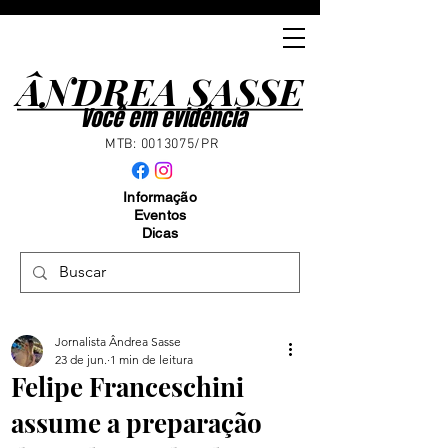
ÂNDREA SASSE
ÂNDREA SASSE
Você em evidência
MTB:
0013075
/PR
Informação
Eventos
Dicas
Jornalista Ândrea Sasse
23 de jun.
1 min de leitura
Felipe Franceschini
assume a preparação