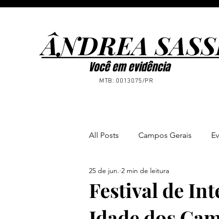
ÂNDREA SASS
ÂNDREA SASS
Você em evidência
MTB: 0013075/PR
All Posts
Campos Gerais
Ev
25 de jun.
2 min de leitura
Ponta Grossa
Notícias
Festival de In
Idade dos Cam