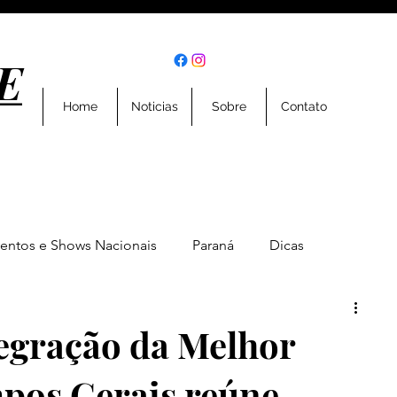
E
E
Home
Noticias
Sobre
Contato
entos e Shows Nacionais
Paraná
Dicas
Eventos
Entrevistas
Geral
Esportes
tegração da Melhor
pos Gerais reúne