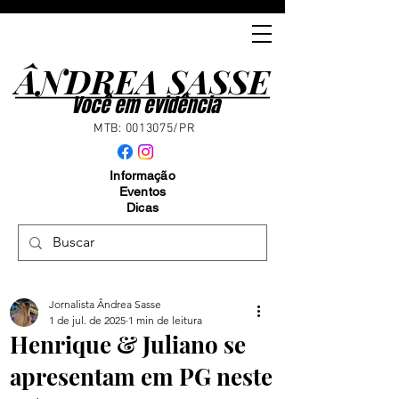
ÂNDREA SASSE
ÂNDREA SASSE
Você em evidência
MTB:
0013075
/PR
Informação
Eventos
Dicas
Jornalista Ândrea Sasse
1 de jul. de 2025
1 min de leitura
Henrique & Juliano se
apresentam em PG neste