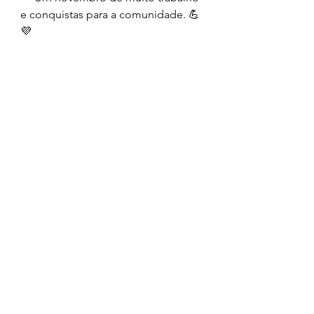
e conquistas para a comunidade. 💪
💜
Campos Gerais
Ver tudo
Posts recentes