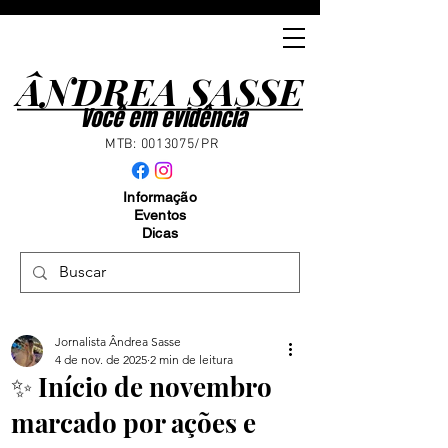
ÂNDREA SASSE
ÂNDREA SASSE
Você em evidência
MTB:
0013075
/PR
Informação
Eventos
Dicas
Jornalista Ândrea Sasse
4 de nov. de 2025
2 min de leitura
✨ Início de novembro
marcado por ações e