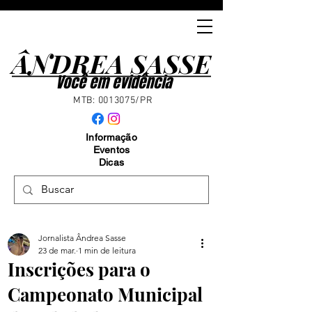
ÂNDREA SASSE
ÂNDREA SASSE
Você em evidência
MTB:
0013075
/PR
Informação
Eventos
Dicas
Jornalista Ândrea Sasse
23 de mar.
1 min de leitura
Inscrições para o
Campeonato Municipal