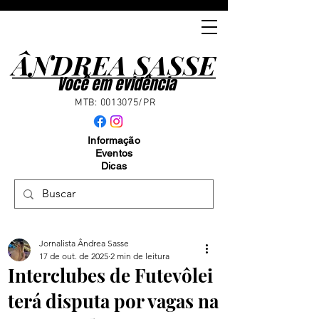
ÂNDREA SASSE
ÂNDREA SASSE
Você em evidência
MTB:
0013075
/PR
Informação
Eventos
Dicas
Jornalista Ândrea Sasse
17 de out. de 2025
2 min de leitura
Interclubes de Futevôlei
terá disputa por vagas na