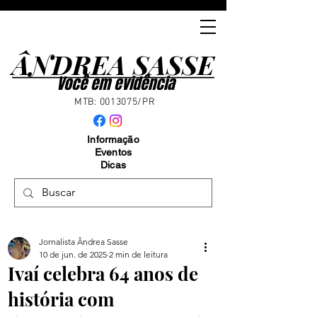
ÂNDREA SASSE
ÂNDREA SASSE
Você em evidência
MTB:
0013075
/PR
Informação
Eventos
Dicas
Jornalista Ândrea Sasse
10 de jun. de 2025
2 min de leitura
Ivaí celebra 64 anos de
história com