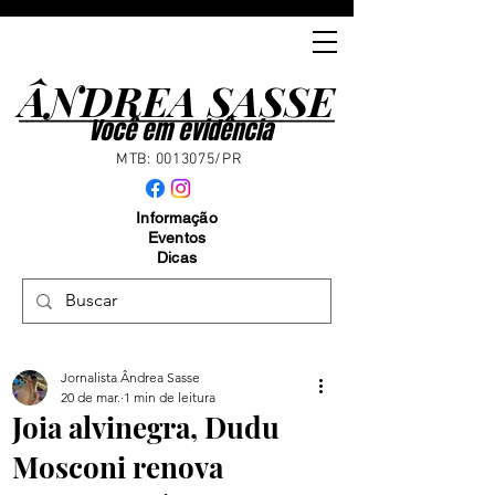
ÂNDREA SASSE
ÂNDREA SASSE
Você em evidência
MTB:
0013075
/PR
Informação
Eventos
Dicas
Jornalista Ândrea Sasse
20 de mar.
1 min de leitura
Joia alvinegra, Dudu
Mosconi renova