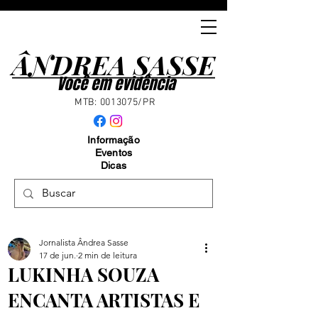
ÂNDREA SASSE
ÂNDREA SASSE
Você em evidência
MTB:
0013075
/PR
Informação
Eventos
Dicas
Jornalista Ândrea Sasse
17 de jun.
2 min de leitura
LUKINHA SOUZA
ENCANTA ARTISTAS E