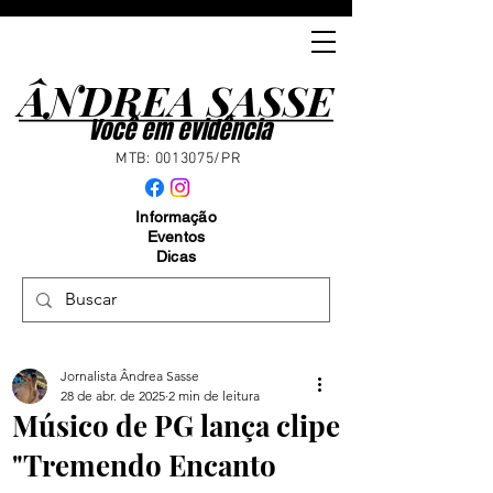
ÂNDREA SASSE
ÂNDREA SASSE
Você em evidência
MTB:
0013075
/PR
Informação
Eventos
Dicas
Jornalista Ândrea Sasse
28 de abr. de 2025
2 min de leitura
Músico de PG lança clipe
"Tremendo Encanto