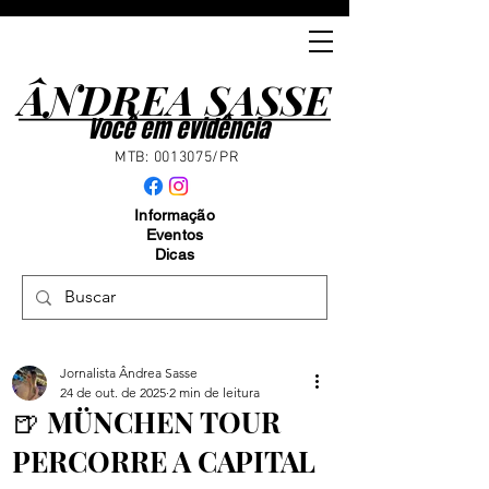
ÂNDREA SASSE
ÂNDREA SASSE
Você em evidência
MTB:
0013075
/PR
Informação
Eventos
Dicas
Jornalista Ândrea Sasse
24 de out. de 2025
2 min de leitura
🍺 MÜNCHEN TOUR
PERCORRE A CAPITAL