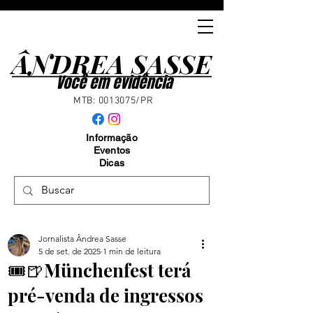
ÂNDREA SASSE
ÂNDREA SASSE
Você em evidência
MTB:
0013075
/PR
Informação
Eventos
Dicas
Jornalista Ândrea Sasse
5 de set. de 2025
1 min de leitura
🎟️🍺Münchenfest terá
pré-venda de ingressos