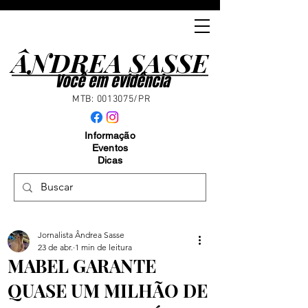
ÂNDREA SASSE
ÂNDREA SASSE
Você em evidência
MTB:
0013075
/PR
Informação
Eventos
Dicas
Jornalista Ândrea Sasse
23 de abr.
1 min de leitura
MABEL GARANTE
QUASE UM MILHÃO DE