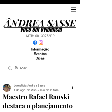
ÂNDREA SASSE
ÂNDREA SASSE
Você em evidência
MTB:
0013075
/PR
Informação
Eventos
Dicas
Jornalista Ândrea Sasse
1 de ago. de 2025
2 min de leitura
Maestro Rafael Rauski
destaca o planejamento