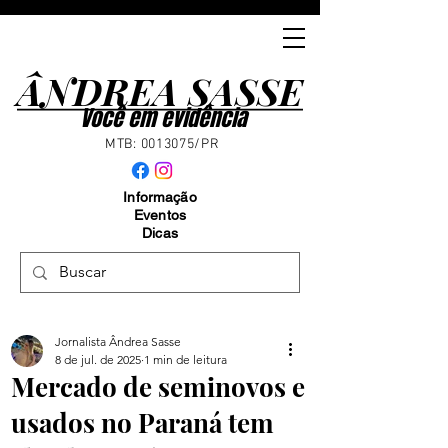
ÂNDREA SASSE
ÂNDREA SASSE
Você em evidência
MTB:
0013075
/PR
Informação
Eventos
Dicas
Jornalista Ândrea Sasse
8 de jul. de 2025
1 min de leitura
Mercado de seminovos e
usados no Paraná tem