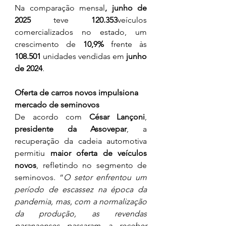
Na comparação mensal
, junho de 
2025
 teve 
120.353
veículos 
comercializados no estado, um 
crescimento de 
10,9%
 frente às 
108.501
 unidades vendidas em 
junho 
de 2024
.
Oferta de carros novos impulsiona 
mercado de seminovos
De acordo com 
César Lançoni
, 
presidente da Assovepar
, a 
recuperação da cadeia automotiva 
permitiu 
maior oferta de veículos 
novos
, refletindo no segmento de 
seminovos. “
O setor enfrentou um 
período de escassez na época da 
pandemia, mas, com a normalização 
da produção, as revendas 
paranaenses passaram a receber 