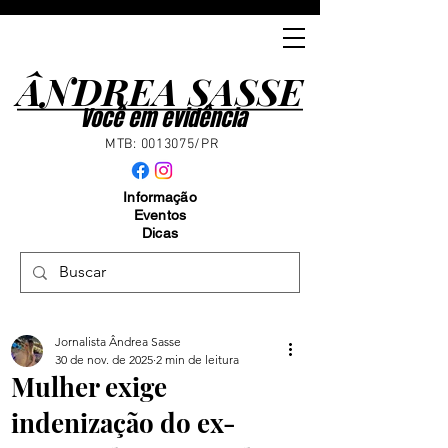
ÂNDREA SASSE
ÂNDREA SASSE
Você em evidência
MTB:
0013075
/PR
Informação
Eventos
Dicas
Jornalista Ândrea Sasse
30 de nov. de 2025
2 min de leitura
Mulher exige
indenização do ex-