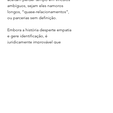
ambíguos, sejam eles namoros 
longos, “quase-relacionamentos”, 
ou parcerias sem definição.
Embora a história desperte empatia 
e gere identificação, é 
juridicamente improvável que 
alguém consiga indenização por 
“anos férteis perdidos”.
Mas a discussão é válida — e revela 
a importância de diálogo, 
autonomia e responsabilidade 
emocional em qualquer 
relacionamento.
Imagens podem ter direitos 
autorais 
Geral