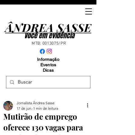
ÂNDREA SASSE
ÂNDREA SASSE
Você em evidência
MTB:
0013075
/PR
Informação
Eventos
Dicas
Jornalista Ândrea Sasse
17 de jun.
1 min de leitura
Mutirão de emprego
oferece 130 vagas para