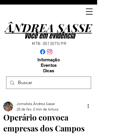
ÂNDREA SASSE
ÂNDREA SASSE
Você em evidência
MTB:
0013075
/PR
Informação
Eventos
Dicas
Jornalista Ândrea Sasse
25 de fev.
2 min de leitura
Operário convoca
empresas dos Campos