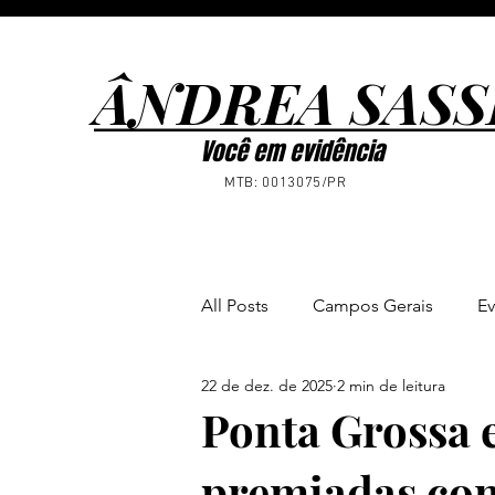
ÂNDREA SASS
ÂNDREA SASS
Você em evidência
MTB: 0013075/PR
All Posts
Campos Gerais
Ev
22 de dez. de 2025
2 min de leitura
Ponta Grossa
Notícias
Ponta Grossa e
premiadas com