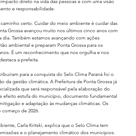
 impacto direto na vida das pessoas e com uma visão 
mento e responsabilidade.
 caminho certo. Cuidar do meio ambiente é cuidar das 
onta Grossa avançou muito nos últimos cinco anos com 
 a dia. Também estamos avançando com ações 
stão ambiental e preparam Ponta Grossa para os 
 anos. É um reconhecimento que nos orgulha e nos 
destaca a prefeita.
ribuíram para a conquista do Selo Clima Paraná foi o 
o da gestão climática. A Prefeitura de Ponta Grossa já 
ializada que será responsável pela elaboração do 
e efeito estufa do município, documento fundamental 
mitigação e adaptação às mudanças climáticas. Os 
 o começo de 2026.
iente, Carla Kritski, explica que o Selo Clima tem 
emissões e o planejamento climático dos municípios. 