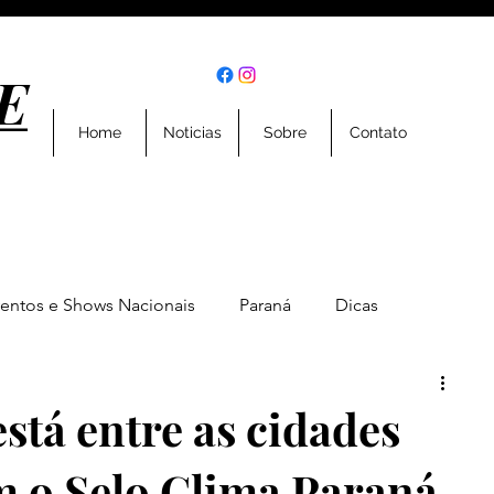
E
E
Home
Noticias
Sobre
Contato
entos e Shows Nacionais
Paraná
Dicas
Eventos
Entrevistas
Geral
Esportes
stá entre as cidades
 o Selo Clima Paraná