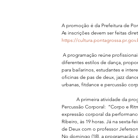
A promoção é da Prefeitura de Pont
As inscrições devem ser feitas dir
https://cultura.pontagrossa.pr.gov.
 A programação reúne profissionais reconhecidos nacional e internacionalmente em 
diferentes estilos de dança, propo
para bailarinos, estudantes e inter
oficinas de pas de deux, jazz danc
urbanas, fitdance e percussão corp
            A primeira atividade da 
Percussão Corporal:  “Corpo e Ritm
expressão corporal da performance 
Ribeiro, às 19 horas. Já na sexta-fe
de Deux com o professor Jeferson C
No domingo (18), a programação da