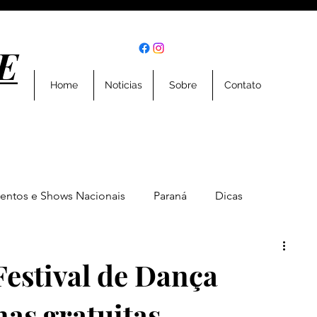
E
E
Home
Noticias
Sobre
Contato
entos e Shows Nacionais
Paraná
Dicas
Eventos
Entrevistas
Geral
Esportes
Festival de Dança
as gratuitas