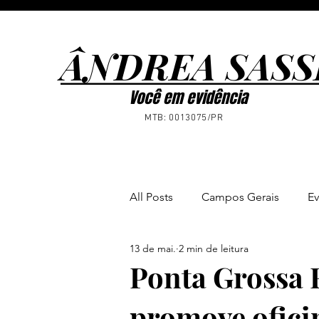
ÂNDREA SASS
ÂNDREA SASS
Você em evidência
MTB: 0013075/PR
All Posts
Campos Gerais
Ev
13 de mai.
2 min de leitura
Ponta Grossa
Notícias
Ponta Grossa 
promove oficin