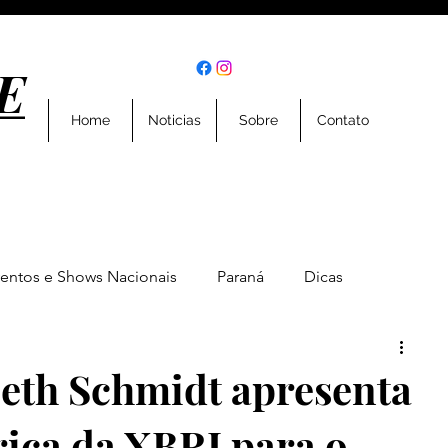
E
E
Home
Noticias
Sobre
Contato
entos e Shows Nacionais
Paraná
Dicas
Eventos
Entrevistas
Geral
Esportes
beth Schmidt apresenta
rica da XBRI para o