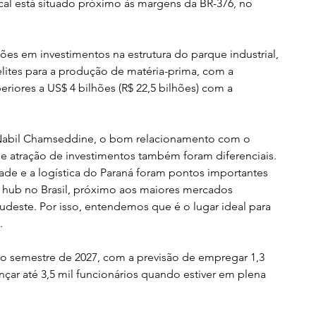
cal está situado próximo às margens da BR-376, no 
hões em investimentos na estrutura do parque industrial, 
lites para a produção de matéria-prima, com a 
eriores a US$ 4 bilhões (R$ 22,5 bilhões) com a 
 Nabil Chamseddine, o bom relacionamento com o 
de atração de investimentos também foram diferenciais. 
ade e a logística do Paraná foram pontos importantes 
 hub no Brasil, próximo aos maiores mercados 
udeste. Por isso, entendemos que é o lugar ideal para 
.
ro semestre de 2027, com a previsão de empregar 1,3 
nçar até 3,5 mil funcionários quando estiver em plena 