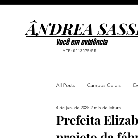
ÂNDREA SASS
ÂNDREA SASS
Você em evidência
MTB: 0013075/PR
All Posts
Campos Gerais
Ev
4 de jun. de 2025
2 min de leitura
Ponta Grossa
Notícias
Prefeita Eliza
projeto da fáb