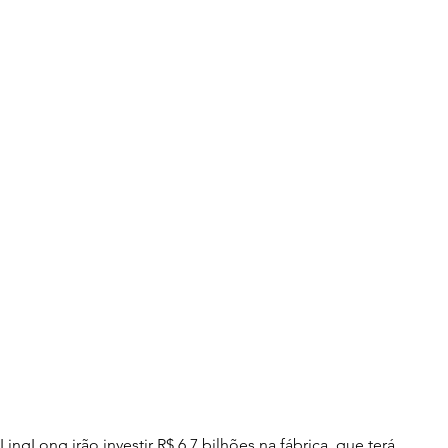
ngLong irão investir R$ 6,7 bilhões na fábrica, que terá 