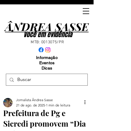
ÂNDREA SASSE
ÂNDREA SASSE
Você em evidência
MTB:
0013075
/PR
Informação
Eventos
Dicas
Jornalista Ândrea Sasse
21 de ago. de 2025
1 min de leitura
Prefeitura de Pg e
Sicredi promovem “Dia