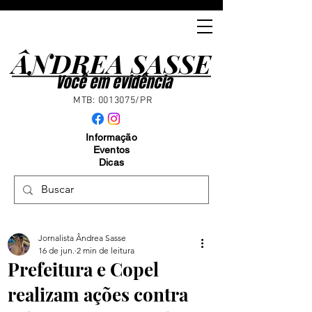
ÂNDREA SASSE
ÂNDREA SASSE
Você em evidência
MTB:
0013075
/PR
Informação
Eventos
Dicas
Jornalista Ândrea Sasse
16 de jun.
2 min de leitura
Prefeitura e Copel
realizam ações contra