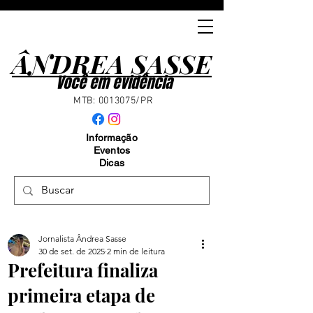
ÂNDREA SASSE
ÂNDREA SASSE
Você em evidência
MTB:
0013075
/PR
Informação
Eventos
Dicas
Jornalista Ândrea Sasse
30 de set. de 2025
2 min de leitura
Prefeitura finaliza
primeira etapa de