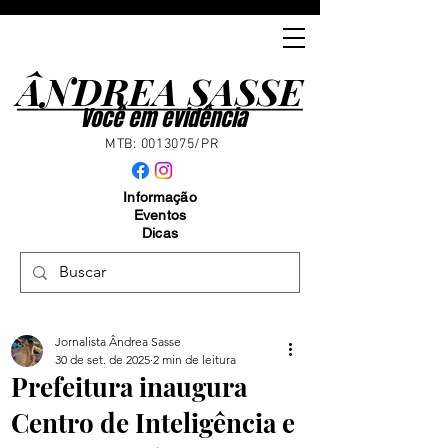
ÂNDREA SASSE
ÂNDREA SASSE
Você em evidência
MTB:
0013075
/PR
Informação
Eventos
Dicas
Jornalista Ândrea Sasse
30 de set. de 2025
2 min de leitura
Prefeitura inaugura
Centro de Inteligência e