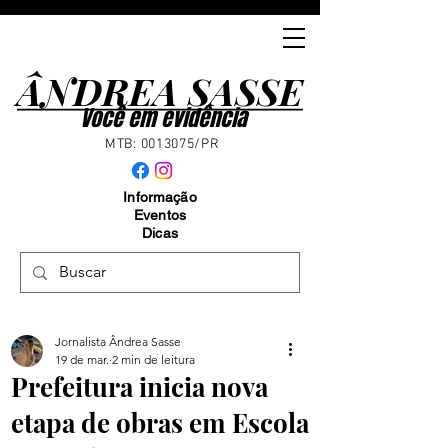
ÂNDREA SASSE
ÂNDREA SASSE
Você em evidência
MTB:
0013075
/PR
Informação
Eventos
Dicas
Jornalista Ândrea Sasse
19 de mar.
2 min de leitura
Prefeitura inicia nova
etapa de obras em Escola