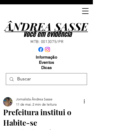
ÂNDREA SASSE
ÂNDREA SASSE
Você em evidência
MTB:
0013075
/PR
Informação
Eventos
Dicas
Jornalista Ândrea Sasse
11 de mai.
2 min de leitura
Prefeitura institui o
Habite-se