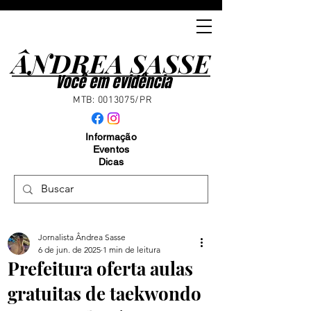
ÂNDREA SASSE
ÂNDREA SASSE
Você em evidência
MTB:
0013075
/PR
Informação
Eventos
Dicas
Jornalista Ândrea Sasse
6 de jun. de 2025
1 min de leitura
Prefeitura oferta aulas
gratuitas de taekwondo