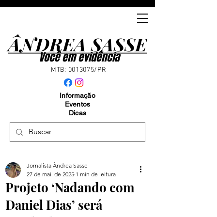
ÂNDREA SASSE
ÂNDREA SASSE
Você em evidência
MTB:
0013075
/PR
Informação
Eventos
Dicas
Jornalista Ândrea Sasse
27 de mai. de 2025
1 min de leitura
Projeto ‘Nadando com
Daniel Dias’ será