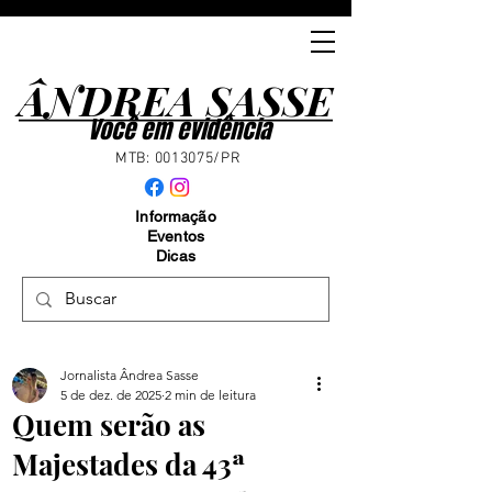
ÂNDREA SASSE
ÂNDREA SASSE
Você em evidência
MTB:
0013075
/PR
Informação
Eventos
Dicas
Jornalista Ândrea Sasse
5 de dez. de 2025
2 min de leitura
Quem serão as
Majestades da 43ª