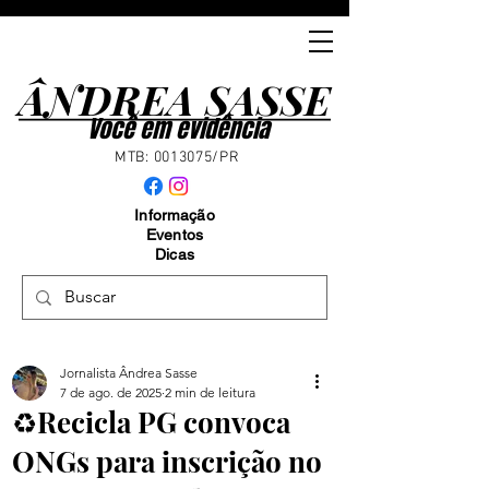
ÂNDREA SASSE
ÂNDREA SASSE
Você em evidência
MTB:
0013075
/PR
Informação
Eventos
Dicas
Jornalista Ândrea Sasse
7 de ago. de 2025
2 min de leitura
♻️Recicla PG convoca
ONGs para inscrição no