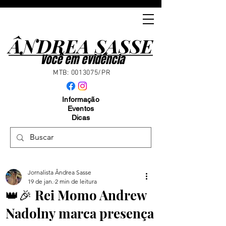
ÂNDREA SASSE
ÂNDREA SASSE
Você em evidência
MTB:
0013075
/PR
Informação
Eventos
Dicas
Jornalista Ândrea Sasse
19 de jan.
2 min de leitura
👑🎉 Rei Momo Andrew
Nadolny marca presença