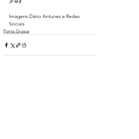
🎉🥁💃
Imagens Dário Antunes e Redes 
Sociais 
Ponta Grossa
Ver tudo
Posts recentes